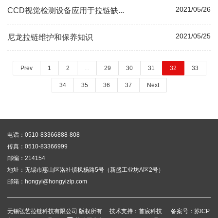
2021/05/26
CCD视觉检测设备应用于拉链缺...
2021/05/25
尼龙拉链维护和保养知识
Prev
1
2
...
29
30
31
32
33
34
35
36
37
Next
电话：0510-83366888-808
传真：0510-83366999
邮编：214154
地址：无锡市惠山区洛社镇枫杨路5号（新盛工业坊A区2号）
邮箱：hongyi@hongyizip.com
无锡弘艺拉链科技有限公司 版权所有
技术支持：首宸科技
备案号：苏ICP