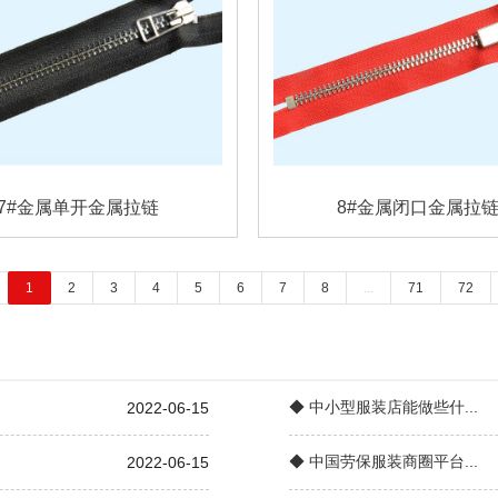
7#金属单开金属拉链
8#金属闭口金属拉
1
2
3
4
5
6
7
8
...
71
72
◆ 中小型服装店能做些什...
2022-06-15
◆ 中国劳保服装商圈平台...
2022-06-15